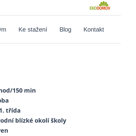
tým
Ke stažení
Blog
Kontakt
 hod/150 min
oba
 1. třída
rodní blízké okolí školy
ven