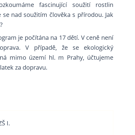
ozkoumáme fascinující soužití rostlin
se nad soužitím člověka s přírodou. Jak
á?
gram je počítána na 17 dětí. V ceně není
oprava. V případě, že se ekologický
ná mimo území hl. m Prahy, účtujeme
atek za dopravu.
Š I.