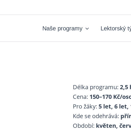
Naše programy
Lektorský 
Délka programu:
2,5
Cena:
150–170 Kč
/os
Pro žáky:
5 let, 6 let,
Kde se odehrává:
pří
Období:
květen, čer