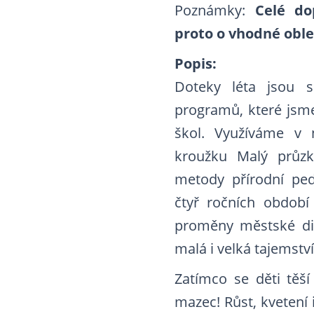
Poznámky:
Celé do
proto o vhodné oble
Popis:
Doteky léta jsou s
programů, které jsme
škol. Využíváme v 
kroužku Malý průz
metody přírodní pe
čtyř ročních obdo
proměny městské div
malá i velká tajemství
Zatímco se děti těší
mazec! Růst, kvetení 