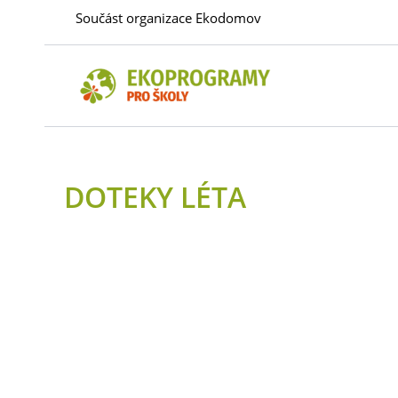
Přeskočit
Součást organizace Ekodomov
na
obsah
DOTEKY LÉTA