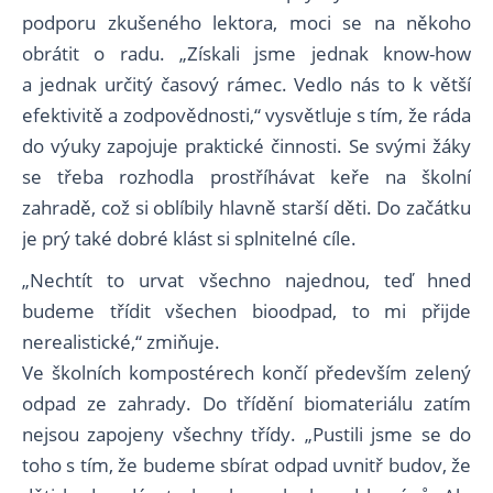
podporu zkušeného lektora, moci se na někoho
obrátit o radu. „Získali jsme jednak know-how
a jednak určitý časový rámec. Vedlo nás to k větší
efektivitě a zodpovědnosti,“ vysvětluje s tím, že ráda
do výuky zapojuje praktické činnosti. Se svými žáky
se třeba rozhodla prostříhávat keře na školní
zahradě, což si oblíbily hlavně starší děti. Do začátku
je prý také dobré klást si splnitelné cíle.
„Nechtít to urvat všechno najednou, teď hned
budeme třídit všechen bioodpad, to mi přijde
nerealistické,“ zmiňuje.
Ve školních kompostérech končí především zelený
odpad ze zahrady. Do třídění biomateriálu zatím
nejsou zapojeny všechny třídy. „Pustili jsme se do
toho s tím, že budeme sbírat odpad uvnitř budov, že