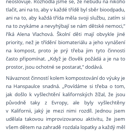
neoslovuje. Rozhodla jsme se, že nebudu na nikoho
tlačit, ani na to, aby v každé třídě byl sběr bioodpadu,
ani na to, aby každá třída měla svoji službu, zatím si
na to zvykáme a nevyhýbají se nám dětské nemoci,“
říká Alena Vlachová. Školní děti mají obvykle jiné
priority, než je třídění biomateriálu a jeho vynášení
na kompost, proto je prý třeba jim tyto činnosti
často připomínat. „Když je člověk požádá a je na to
prostor, jsou ochotné se postarat,“ dodává.
Návaznost činností kolem kompostování do výuky je
na Hanspaulce snadná. „Povídáme si třeba o tom,
jak došlo k vyšlechtění kalifornských žížal, že jsou
původně taky z Evropy, ale byly vyšlechtěny
v Kalifornii, jaký je mezi nimi rozdíl. Jednou jsem
udělala takovou improvizovanou aktivitu, že jsem
všem dětem na zahradě rozdala lopatky a každý měl