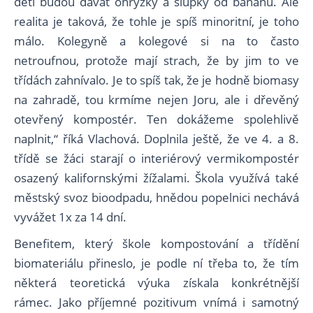
děti budou dávat ohryzky a slupky od banánů. Ale
realita je taková, že tohle je spíš minoritní, je toho
málo. Kolegyně a kolegové si na to často
netroufnou, protože mají strach, že by jim to ve
třídách zahnívalo. Je to spíš tak, že je hodně biomasy
na zahradě, tou krmíme nejen Joru, ale i dřevěný
otevřený kompostér. Ten dokážeme spolehlivě
naplnit,“ říká Vlachová. Doplnila ještě, že ve 4. a 8.
třídě se žáci starají o interiérový vermikompostér
osazený kalifornskými žížalami. Škola využívá také
městský svoz bioodpadu, hnědou popelnici nechává
vyvážet 1x za 14 dní.
Benefitem, který škole kompostování a třídění
biomateriálu přineslo, je podle ní třeba to, že tím
některá teoretická výuka získala konkrétnější
rámec. Jako příjemné pozitivum vnímá i samotný