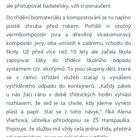
ale přistupovat badatelsky, vzít si ponaučení.
Do třídění biomateriálu a kompostování se tu naplno
pustili zhruba před rokem. Pořídili si otočný
vermikompostér Jora a dřevěný vícekomorový
kompostér Jery, oba umístili k zadnímu vchodu do
školy. Už před více než 10 lety ale začala škola
zapojovat žáky do třídění školního odpadu
systémem tzv. ekotýmů. To jsou skupiny dětí, které
se v rámci střídání služeb starají o vynášení
vytříděného odpadu do kontejnerů. „Každý pátek
u nás žáci ráno v době třídnických hodin vyhlásí
rozhlasem, že teď je ta chvíle, kdy jdeme vynést
plast a papír. Stal se z toho návyk,“ říká Alena
Vlachová, učitelka přírodopisu ze ZŠ Hanspaulka.
Popisuje, že službu má vždy celá jedna třída, přebírá