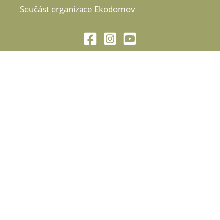
Součást organizace Ekodomov
Objednávkový formulář
Kontaktní informace
Název školy/organizace
*
Ulice č. p.
*