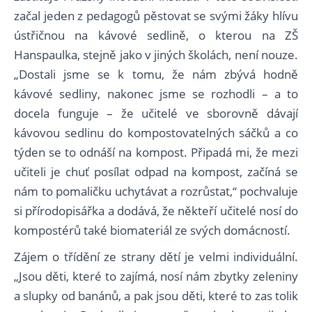
začal jeden z pedagogů pěstovat se svými žáky hlívu
ústřičnou na kávové sedlině, o kterou na ZŠ
Hanspaulka, stejně jako v jiných školách, není nouze.
„Dostali jsme se k tomu, že nám zbývá hodně
kávové sedliny, nakonec jsme se rozhodli – a to
docela funguje – že učitelé ve sborovně dávají
kávovou sedlinu do kompostovatelných sáčků a co
týden se to odnáší na kompost. Připadá mi, že mezi
učiteli je chuť posílat odpad na kompost, začíná se
nám to pomaličku uchytávat a rozrůstat,“ pochvaluje
si přírodopisářka a dodává, že někteří učitelé nosí do
kompostérů také biomateriál ze svých domácností.
Zájem o třídění ze strany dětí je velmi individuální.
„Jsou děti, které to zajímá, nosí nám zbytky zeleniny
a slupky od banánů, a pak jsou děti, které to zas tolik