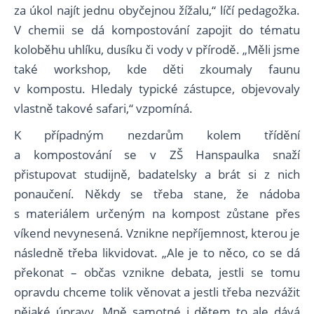
za úkol najít jednu obyčejnou žížalu,“ líčí pedagožka.
V chemii se dá kompostování zapojit do tématu
koloběhu uhlíku, dusíku či vody v přírodě. „Měli jsme
také workshop, kde děti zkoumaly faunu
v kompostu. Hledaly typické zástupce, objevovaly
vlastně takové safari,“ vzpomíná.
K případným nezdarům kolem třídění
a kompostování se v ZŠ Hanspaulka snaží
přistupovat studijně, badatelsky a brát si z nich
ponaučení. Někdy se třeba stane, že nádoba
s materiálem určeným na kompost zůstane přes
víkend nevynesená. Vznikne nepříjemnost, kterou je
následně třeba likvidovat. „Ale je to něco, co se dá
překonat – občas vznikne debata, jestli se tomu
opravdu chceme tolik věnovat a jestli třeba nezvážit
nějaké úpravy. Mně samotné i dětem to ale dává