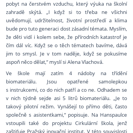
pobyt na čerstvém vzduchu, který výuka na školní
zahradě skýtá. „I když si to třeba ne všichni
uvědomují, udržitelnost, životní prostředí a klima
bude pro tuto generaci dost zásadní témata. Myslím,
že děti vidí i kolem sebe, že přírodních katastrof je
čím dál víc. Když se o těch tématech bavíme, dává
jim to smysl. Je v tom naděje, když se pokusíme
aspoň něco dělat,“ myslí si Alena Vlachová.
Ve škole mají zatím 4 nádoby na třídění
biomateriálu. Jsou opatřené samolepkou
s instrukcemi, co do nich patří a co ne. Odhadem se
v nich týdně sejde asi 5 litrů biomateriálu. „Je to
takový pilotní režim. Vynášejí to přímo děti, často
společně s asistentkami,“ popisuje. Na Hanspaulce
vstoupili také do projektu Cirkulární škola, jenž
zaštiťuje Pražský inovační institut. V této souvislosti