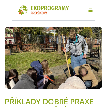
Přeskočit
Main
na
obsah
Menu
PŘÍKLADY DOBRÉ PRAXE