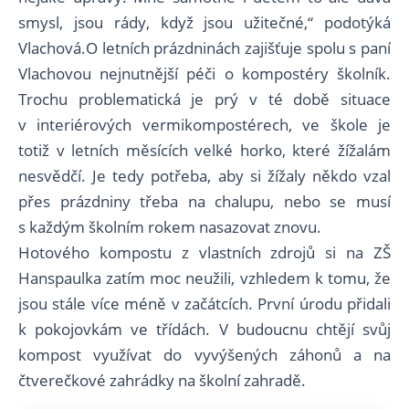
smysl, jsou rády, když jsou užitečné,“ podotýká
Vlachová.O letních prázdninách zajišťuje spolu s paní
Vlachovou nejnutnější péči o kompostéry školník.
Trochu problematická je prý v té době situace
v interiérových vermikompostérech, ve škole je
totiž v letních měsících velké horko, které žížalám
nesvědčí. Je tedy potřeba, aby si žížaly někdo vzal
přes prázdniny třeba na chalupu, nebo se musí
s každým školním rokem nasazovat znovu.
Hotového kompostu z vlastních zdrojů si na ZŠ
Hanspaulka zatím moc neužili, vzhledem k tomu, že
jsou stále více méně v začátcích. První úrodu přidali
k pokojovkám ve třídách. V budoucnu chtějí svůj
kompost využívat do vyvýšených záhonů a na
čtverečkové zahrádky na školní zahradě.