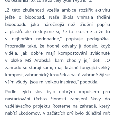
od ostatních to, co se za celý týden vytřídilo.
„Z této zkušenosti vzešla ambice rozšířit aktivitu
ještě o bioodpad. Naše škola vnímala třídění
bioodpadu jako náročnější než třídění papíru
a plastů, ale řekli jsme si, že to zkusíme a že to
v nejhorším nedopadne,“ popisuje pedagožka.
Prozradila také, že hodně odvahy jí dodalo, když
viděla, jak dobře mají kompostování zvládnuté
v blízké MŠ Arabská, kam chodily její děti. „O
zahradu se starají sami, mají krásně fungující veliký
kompost, zahradnický kroužek a na té zahradě žijí se
vším všudy. Jsou mi velkou inspirací,“ podotkla.
Podle jejích slov bylo dobrým impulsem pro
nastartování těchto činností zapojení školy do
vzdělávacího projektu Rosteme na zahradě, který
nabízí Ekodomov. V začátcích prý bylo důležité mít