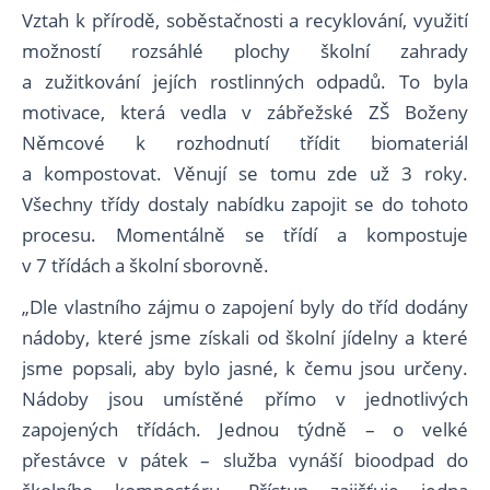
Vztah k přírodě, soběstačnosti a recyklování, využití
možností rozsáhlé plochy školní zahrady
a zužitkování jejích rostlinných odpadů. To byla
motivace, která vedla v zábřežské ZŠ Boženy
Němcové k rozhodnutí třídit biomateriál
a kompostovat. Věnují se tomu zde už 3 roky.
Všechny třídy dostaly nabídku zapojit se do tohoto
procesu. Momentálně se třídí a kompostuje
v 7 třídách a školní sborovně.
„Dle vlastního zájmu o zapojení byly do tříd dodány
nádoby, které jsme získali od školní jídelny a které
jsme popsali, aby bylo jasné, k čemu jsou určeny.
Nádoby jsou umístěné přímo v jednotlivých
zapojených třídách. Jednou týdně – o velké
přestávce v pátek – služba vynáší bioodpad do