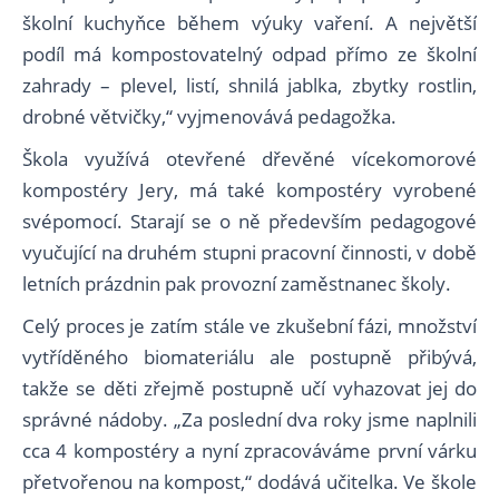
školní kuchyňce během výuky vaření. A největší
podíl má kompostovatelný odpad přímo ze školní
zahrady – plevel, listí, shnilá jablka, zbytky rostlin,
drobné větvičky,“ vyjmenovává pedagožka.
Škola využívá otevřené dřevěné vícekomorové
kompostéry Jery, má také kompostéry vyrobené
svépomocí. Starají se o ně především pedagogové
vyučující na druhém stupni pracovní činnosti, v době
letních prázdnin pak provozní zaměstnanec školy.
Celý proces je zatím stále ve zkušební fázi, množství
vytříděného biomateriálu ale postupně přibývá,
takže se děti zřejmě postupně učí vyhazovat jej do
správné nádoby. „Za poslední dva roky jsme naplnili
cca 4 kompostéry a nyní zpracováváme první várku
přetvořenou na kompost,“ dodává učitelka. Ve škole