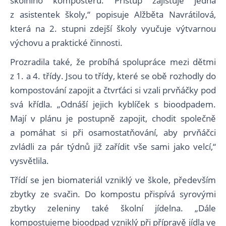
školního kompostéru. Přístup zajišťuje jedna
z asistentek školy,“ popisuje Alžběta Navrátilová,
která na 2. stupni zdejší školy vyučuje výtvarnou
výchovu a praktické činnosti.
Prozradila také, že probíhá spolupráce mezi dětmi
z 1. a 4. třídy. Jsou to třídy, které se obě rozhodly do
kompostování zapojit a čtvrťáci si vzali prvňáčky pod
svá křídla. „Odnáší jejich kyblíček s bioodpadem.
Mají v plánu je postupně zapojit, chodit společně
a pomáhat si při osamostatňování, aby prvňáčci
zvládli za pár týdnů již zařídit vše sami jako velcí,“
vysvětlila.
Třídí se jen biomateriál vzniklý ve škole, především
zbytky ze svačin. Do kompostu přispívá syrovými
zbytky zeleniny také školní jídelna. „Dále
kompostujeme bioodpad vzniklý při přípravě jídla ve