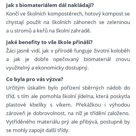
Jak s biomateriálem dál nakládají?
Končí ve školních kompostérech, hotový kompost se
chystají použít na školních záhonech se zeleninou
a u stromů a keřů na školní zahradě.
Jaké benefity to vše škole přináší?
Žáci jasně vidí, jak v přírodě funguje životní koloběh
a jak je dobře opečovaný biomateriál znovu
využitelný a ekonomicky dostupný.
Co byla pro vás výzva?
Určitým úskalím bylo pořízení sběrných nádob do
tříd, s tím ale pomohla školní jídelna, která poskytla
plastové kbelíky s víkem. Překážkou i výhodou
zároveň je dobrovolnost, na níž je třídění založeno.
Vytříděného materiálu prý ale přibývá, postupně by
se mohly zapojit další třídy.