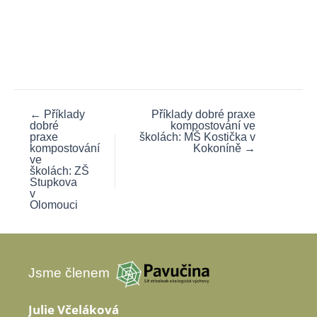
←
Příklady
Příklady dobré praxe
dobré
kompostování ve
praxe
školách: MŠ Kostička v
kompostování
Kokoníně
→
ve
školách: ZŠ
Stupkova
v
Olomouci
Jsme členem
Julie Včeláková