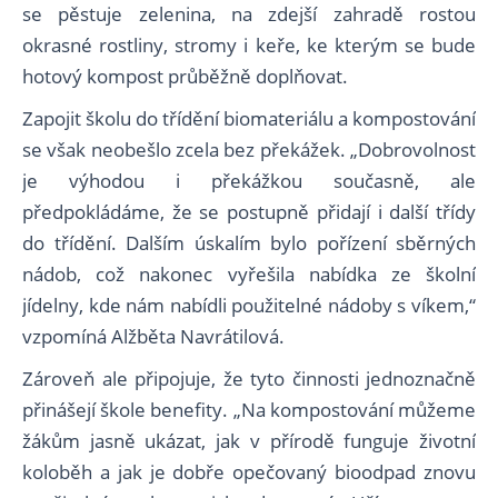
se pěstuje zelenina, na zdejší zahradě rostou
okrasné rostliny, stromy i keře, ke kterým se bude
hotový kompost průběžně doplňovat.
Zapojit školu do třídění biomateriálu a kompostování
se však neobešlo zcela bez překážek. „Dobrovolnost
je výhodou i překážkou současně, ale
předpokládáme, že se postupně přidají i další třídy
do třídění. Dalším úskalím bylo pořízení sběrných
nádob, což nakonec vyřešila nabídka ze školní
jídelny, kde nám nabídli použitelné nádoby s víkem,“
vzpomíná Alžběta Navrátilová.
Zároveň ale připojuje, že tyto činnosti jednoznačně
přinášejí škole benefity. „Na kompostování můžeme
žákům jasně ukázat, jak v přírodě funguje životní
koloběh a jak je dobře opečovaný bioodpad znovu